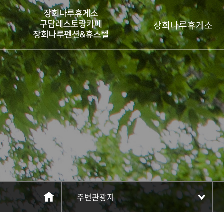
주메뉴 바로가기
컨텐츠 바로가기
장회나루휴게소
주변관광지