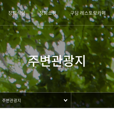
장회식당
장회쇼핑
구담 레스토랑카페
주변관광지
주변관광지