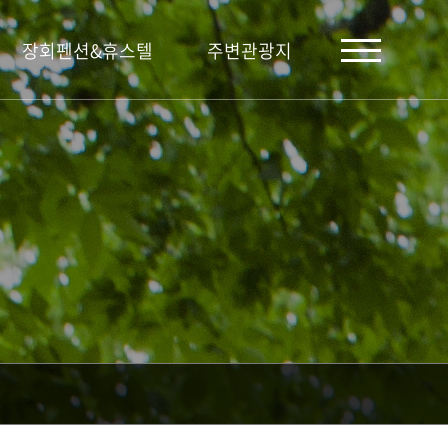
장회펜션&휴스텔
주변관광지