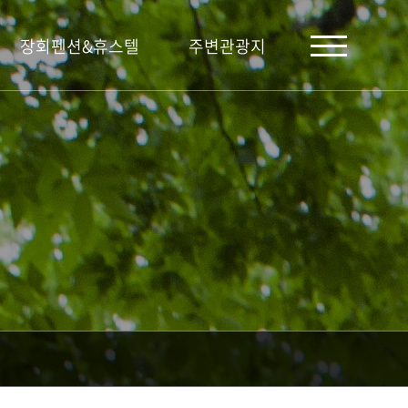
장회펜션&휴스텔
주변관광지