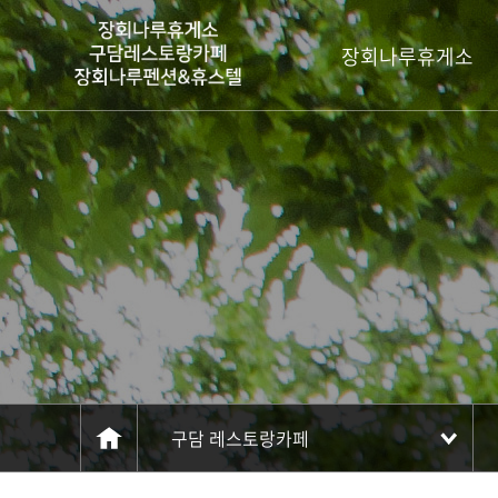
주메뉴 바로가기
컨텐츠 바로가기
장회나루휴게소
구담 레스토랑카페