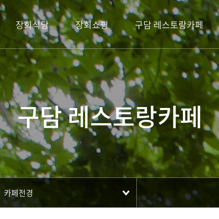
장회식당
장회쇼핑
구담 레스토랑카페
구담 레스토랑카페
카페전경