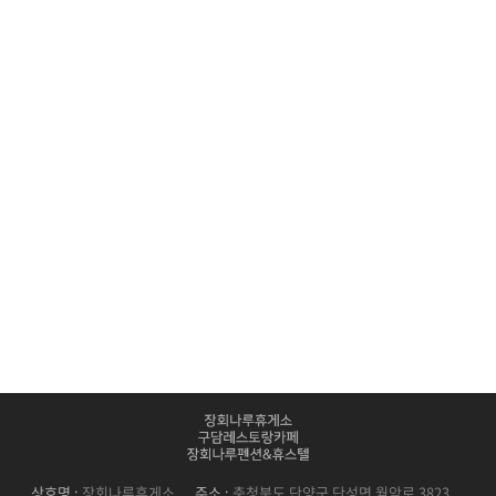
상호명 :
장회나루휴게소
주소 :
충청북도 단양군 단성면 월악로 3823